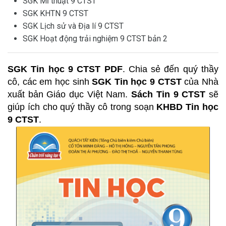
SGK Mĩ thuật 9 CTST
SGK KHTN 9 CTST
SGK Lịch sử và Địa lí 9 CTST
SGK Hoạt động trải nghiệm 9 CTST bản 2
SGK Tin học 9 CTST PDF
. Chia sẻ đến quý thầy
cô, các em học sinh
SGK Tin học 9 CTST
của Nhà
xuất bản Giáo dục Việt Nam.
Sách Tin 9 CTST
sẽ
giúp ích cho quý thầy cô trong soạn
KHBD Tin học
9 CTST
.