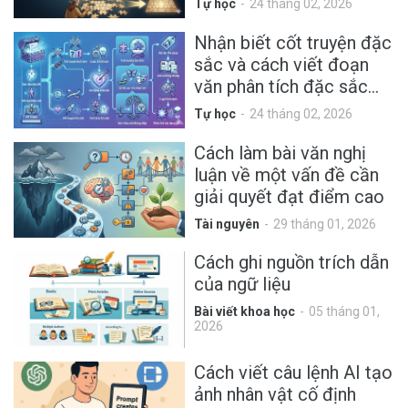
Tự học
24 tháng 02, 2026
Nhận biết cốt truyện đặc
sắc và cách viết đoạn
văn phân tích đặc sắc
nghệ thuật
Tự học
24 tháng 02, 2026
Cách làm bài văn nghị
luận về một vấn đề cần
giải quyết đạt điểm cao
Tài nguyên
29 tháng 01, 2026
Cách ghi nguồn trích dẫn
của ngữ liệu
Bài viết khoa học
05 tháng 01,
2026
Cách viết câu lệnh AI tạo
ảnh nhân vật cố định