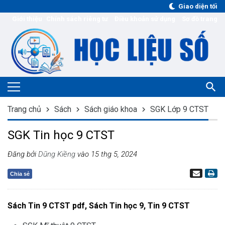
Giao diện tối
Giới thiệu
Chính sách riêng tư
Điều khoản sử dụng
Sơ đồ trang
Trang chủ
Sách
Sách giáo khoa
SGK Lớp 9 CTST
SGK Tin học 9 CTST
Đăng bởi
Dũng Kiềng
vào 15 thg 5, 2024
Chia sẻ
Sách Tin 9 CTST pdf, Sách Tin học 9, Tin 9 CTST